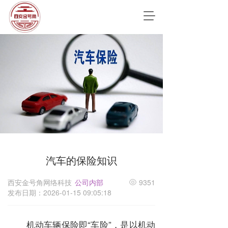
T
o
g
g
l
e
n
a
v
i
g
a
t
i
汽车的保险知识
o
n
西安金号角网络科技
公司内部
9351
发布日期：2026-01-15 09:05:18
机动车辆保险即“车险”，是以机动