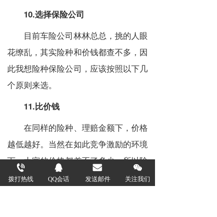
10.选择保险公司
目前车险公司林林总总，挑的人眼
花缭乱，其实险种和价钱都查不多，因
此我想险种保险公司，应该按照以下几
个原则来选。
11.比价钱
在同样的险种、理赔金额下，价格
越低越好。当然在如此竞争激励的环境
下，大家的价格都差不了多少，所以除
了看价钱外，可以接着再比较下属几个
拨打热线
QQ会话
发送邮件
关注我们
指标。
12.比响应